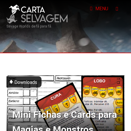
MENU
Savage Worlds de fã para fã.
Downloads
Mini Fichas e Cards para
Magias e Monstros