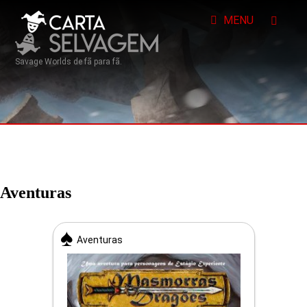
MENU
Savage Worlds de fã para fã.
Aventuras
Aventuras