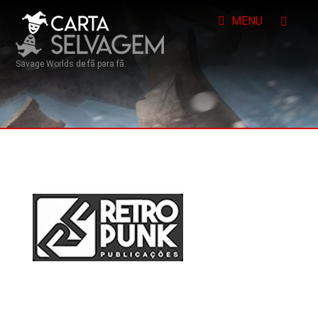
MENU
Savage Worlds de fã para fã.